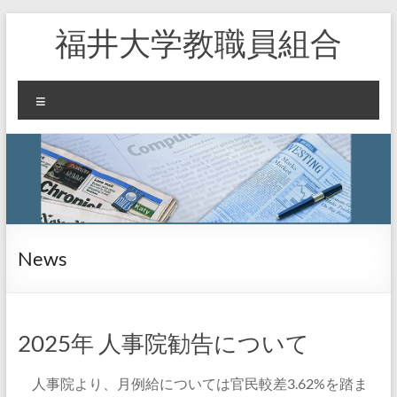
コ
福井大学教職員組合
ン
テ
ン
ツ
メ
へ
ニ
ス
ュ
キ
ー
ッ
プ
News
2025年 人事院勧告について
人事院より、月例給については官民較差3.62%を踏ま