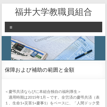
コ
福井大学教職員組合
ン
テ
ン
ツ
メ
へ
ニ
ス
ュ
キ
ー
ッ
プ
保障および補助の範囲と金額
＜慶弔共済ならびに本組合独自の福利厚生＞
適用時期は2015年1月～です。全労済の慶弔共済（表
１、生命1+災害1+慶事1）をベースに、「人間ドック受