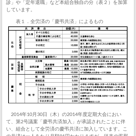
診」や「定年退職」など本組合独自の分（表２）を加算
しています。
表１．全労済の「慶弔共済」によるもの
2014年10月30日（木）の2014年度定期大会におい
て、第2号議案「慶弔共済加入」が承認されたことに伴
い、組合として全労済の慶弔共済に加入しています。こ
の共済は一人あたり月額91円かかりますが、従来の弔慰