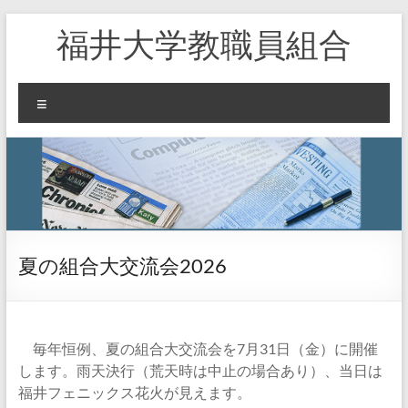
コ
福井大学教職員組合
ン
テ
ン
ツ
メ
へ
ニ
ス
ュ
キ
ー
ッ
プ
夏の組合大交流会2026
毎年恒例、夏の組合大交流会を7月31日（金）に開催
します。雨天決行（荒天時は中止の場合あり）、当日は
福井フェニックス花火が見えます。