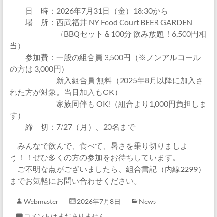
日 時：2026年7月31日（金）18:30から
場 所：西武福井 NY Food Court BEER GARDEN
（BBQセット＆100分 飲み放題！6,500円相
当）
参加費：一般の組合員 3,500円（※ノンアルコール
の方は 3,000円）
新入組合員 無料（2025年8月以降に加入さ
れた方が対象。当日加入もOK）
家族同伴も OK!（組合より1,000円負担しま
す）
締 切：7/27（月）、20名まで
みんなで飲んで、食べて、暑さを乗り切りましよ
う！！ぜひ多くの方の参加をお待ちしています。
ご不明な点がございましたら、組合書記（内線2299）
までお気軽にお問い合わせください。
Webmaster
2026年7月8日
News
コメントはまだありません